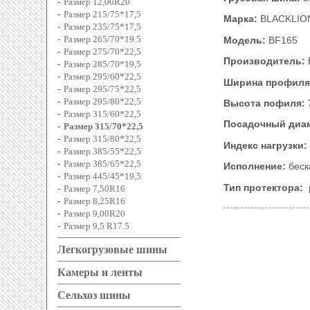
-
Размер 12,00R20
-
Размер 215/75*17,5
Марка:
BLACKLIO
-
Размер 235/75*17,5
-
Размер 265/70*19.5
Модель:
BF165
-
Размер 275/70*22,5
Производитель:
-
Размер 285/70*19,5
-
Размер 295/60*22,5
Ширина профиля
-
Размер 295/75*22,5
-
Размер 295/80*22,5
Высота пофиля: 
-
Размер 315/60*22,5
Посадочный диа
-
Размер 315/70*22,5
-
Размер 315/80*22,5
Индекс нагрузки:
-
Размер 385/55*22,5
-
Размер 385/65*22,5
Исполнение:
беск
-
Размер 445/45*19,5
Тип протектора:
р
-
Размер 7,50R16
-
Размер 8,25R16
-
Размер 9,00R20
-
Размер 9,5 R17.5
Легкогрузовые шины
Камеры и ленты
Сельхоз шины