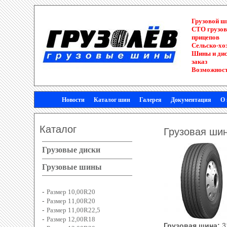
Грузовой 
СТО грузов
прицепов
Сельско-хо
Шины и диск
заказ
Возможност
Новости
Каталог шин
Галерея
Документация
О
Каталог
Грузовая ши
Грузовые диски
Грузовые шины
-
Размер 10,00R20
-
Размер 11,00R20
-
Размер 11,00R22,5
-
Размер 12,00R18
Грузовая шина:
3