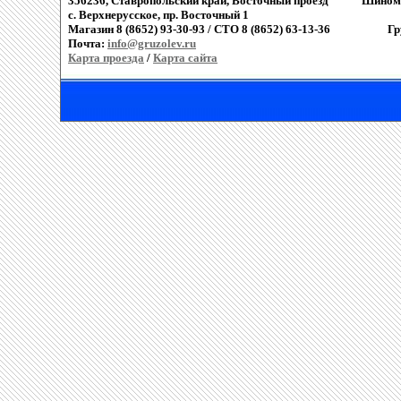
356236, Ставропольский край, Восточный проезд
Шиномо
c. Верхнерусское, пр. Восточный 1
Магазин 8 (8652) 93-30-93 / СТО 8 (8652) 63-13-36
Гр
Почта:
info@gruzolev.ru
Карта проезда
/
Карта сайта