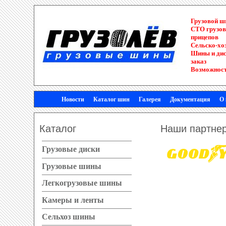
Грузовой 
СТО грузов
прицепов
Сельско-хо
Шины и диск
заказ
Возможност
Новости
Каталог шин
Галерея
Документация
О
Каталог
Наши партне
Грузовые диски
Грузовые шины
Легкогрузовые шины
Камеры и ленты
Сельхоз шины