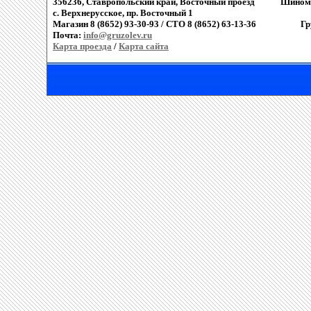
356236, Ставропольский край, Восточный проезд
Шиномо
c. Верхнерусское, пр. Восточный 1
Магазин 8 (8652) 93-30-93 / СТО 8 (8652) 63-13-36
Гр
Почта:
info@gruzolev.ru
Карта проезда
/
Карта сайта