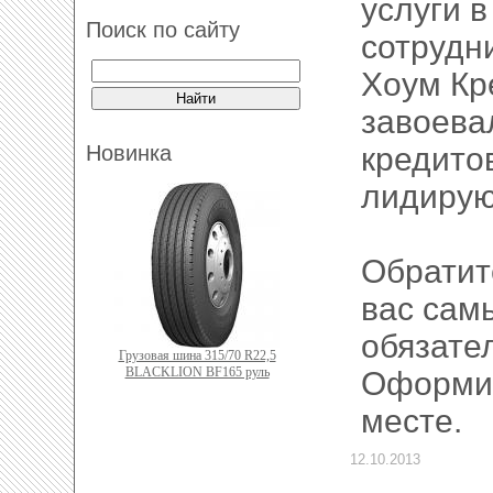
услуги 
Поиск по сайту
сотрудн
Хоум Кр
завоева
Новинка
кредито
лидирую
Обратит
вас сам
обязате
Грузовая шина 315/70 R22,5
BLACKLION BF165 руль
Оформит
месте.
12.10.2013