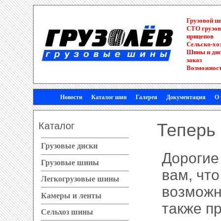
Грузовой 
СТО грузов
прицепов
Сельско-хо
Шины и диск
заказ
Возможност
Новости
Каталог шин
Галерея
Документация
О
Каталог
Теперь 
Грузовые диски
Дорогие
Грузовые шины
вам, что
Легкогрузовые шины
возможн
Камеры и ленты
также п
Сельхоз шины