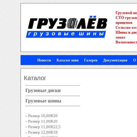
Грузовой 
СТО грузов
прицепов
Сельско-хо
Шины и диск
заказ
Возможност
Новости
Каталог шин
Галерея
Документация
О
Каталог
Грузовые диски
Грузовые шины
-
Размер 10,00R20
-
Размер 11,00R20
-
Размер 11,00R22,5
-
Размер 12,00R18