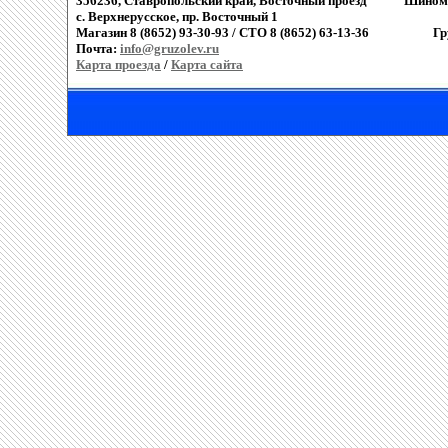
356236, Ставропольский край, Восточный проезд
Шиномо
c. Верхнерусское, пр. Восточный 1
Магазин 8 (8652) 93-30-93 / СТО 8 (8652) 63-13-36
Гр
Почта:
info@gruzolev.ru
Карта проезда
/
Карта сайта